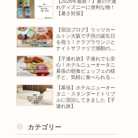
【2026年最新！】夏の子連
れディズニーに便利な物！
【暑さ対策】
【宿泊ブログ】リッツカー
ルトン大阪で子供の誕生日
を祝う！クラブラウンジと
ナイトサファリで感動の1
日【子連れ旅】
【子連れ旅】子連れでも安
心！ホテルニューオータニ
幕張の朝食ビュッフェの様
子と、気軽に食べられる自
動販売機メニューの紹介
【幕張】ホテルニューオー
【幕張】
タニ・スタンダードトリプ
ルに宿泊してきました【子
連れ旅】
カテゴリー