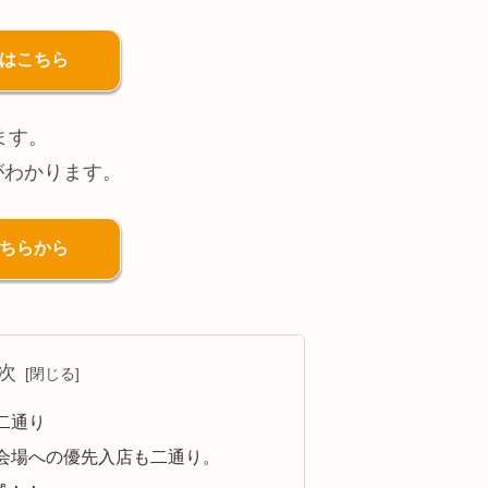
法はこちら
ます。
がわかります。
こちらから
次
二通り
会場への優先入店も二通り。