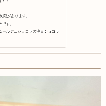
選！！
口制限があります。
めです。
ムールデュショコラの注目ショコラ